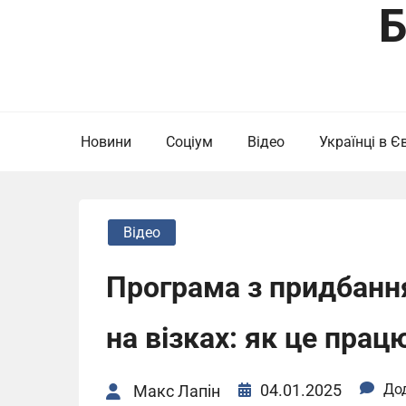
Б
Новини
Соціум
Відео
Українці в Є
Відео
Програма з придбанн
на візках: як це прац
04.01.2025
До
Макс Лапін