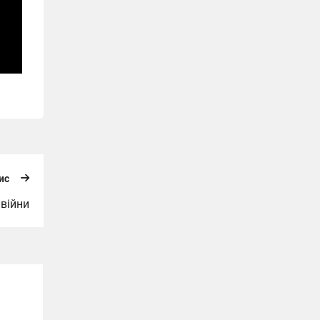
ис
війни