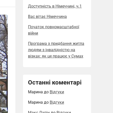
Доступність в Німеччині, ч.1
Вас вітає Німеччина
Початок повномасштабної
війни
Програма з придбання житла
людям з інвалідністю на
візках: як це працює у Сумах
Останні коментарі
Марина
до
Відгуки
Марина
до
Відгуки
Макс Лапін
до
Відгуки