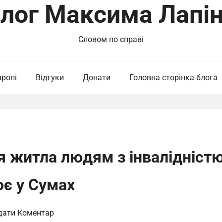
лог Максима Лапі
Словом по справі
вропі
Відгуки
Донати
Головна сторінка блога
я житла людям з інвалідніст
ює у Сумах
дати Коментар